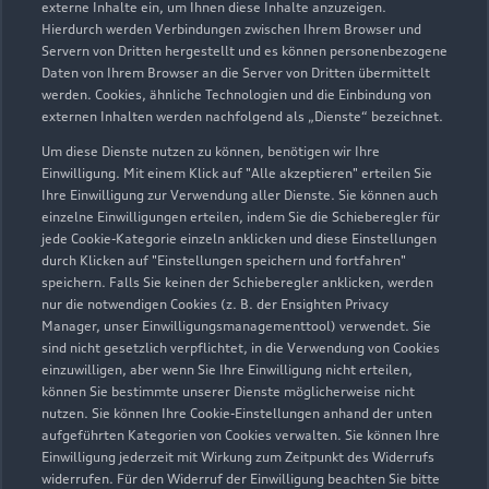
externe Inhalte ein, um Ihnen diese Inhalte anzuzeigen.
42699 Solingen
Hierdurch werden Verbindungen zwischen Ihrem Browser und
Servern von Dritten hergestellt und es können personenbezogene
0212 33940
Daten von Ihrem Browser an die Server von Dritten übermittelt
werden. Cookies, ähnliche Technologien und die Einbindung von
externen Inhalten werden nachfolgend als „Dienste“ bezeichnet.
info@vonkeitz.de
Um diese Dienste nutzen zu können, benötigen wir Ihre
Kontaktdaten herunterladen
Einwilligung. Mit einem Klick auf "Alle akzeptieren" erteilen Sie
Ihre Einwilligung zur Verwendung aller Dienste. Sie können auch
einzelne Einwilligungen erteilen, indem Sie die Schieberegler für
jede Cookie-Kategorie einzeln anklicken und diese Einstellungen
durch Klicken auf "Einstellungen speichern und fortfahren"
Öffnungszeiten
speichern. Falls Sie keinen der Schieberegler anklicken, werden
nur die notwendigen Cookies (z. B. der Ensighten Privacy
Manager, unser Einwilligungsmanagementtool) verwendet. Sie
sind nicht gesetzlich verpflichtet, in die Verwendung von Cookies
Verkauf
einzuwilligen, aber wenn Sie Ihre Einwilligung nicht erteilen,
Geöffnet bis
14:00
können Sie bestimmte unserer Dienste möglicherweise nicht
nutzen. Sie können Ihre Cookie-Einstellungen anhand der unten
aufgeführten Kategorien von Cookies verwalten. Sie können Ihre
Service
Einwilligung jederzeit mit Wirkung zum Zeitpunkt des Widerrufs
Schließt bald
12:00
widerrufen. Für den Widerruf der Einwilligung beachten Sie bitte