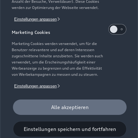
Anzahl der Besuche, Verweildauer). Diese Cookies
Gebrauchtwagensuche
Support
werden zur Optimierung der Webseite verwendet.
Saisonale Angebote
Plug-in-Hybride
Gebrauchtwagen
Einstellungen anpassen
Audi Services
Über Audi
Kundenservice
Finanzierung
Marketing Cookies
Garantie
Händlersuche
Aktionen & Angebote
Unternehmen
Marketing Cookies werden verwendet, um für die
Audi digital services
Benutzer relevantere und auf deren Interessen
Audi Code
Geschäftskunden
Karriere
zugeschnittene Inhalte anzubieten. Sie werden auch
myAudi
verwendet, um die Erscheinungshäufigkeit einer
Häufige Fragen (FAQ)
Investor Relations
Werbeanzeige zu begrenzen und um die Effektivität
© 2026 AUDI AG. Alle Rechte vorbehalten
von Werbekampagnen zu messen und zu steuern.
Audi Online Beratung
Presse & Media Center
Impressum
Rechtliches
Hinweisgebersystem
Einstellungen anpassen
Online-Terminvereinbarung
Datenschutz
Datenschutzinformation
Cookie-Einstellungen
Servicekontakt
Cookie-Richtlinie
Barrierefreiheit
Audi erleben
Alle akzeptieren
Digital Services Act
EU Data Act
Bordbuch & Bedienungsanleitungen
Newsletter
Verträge kündigen
Einstellungen speichern und fortfahren