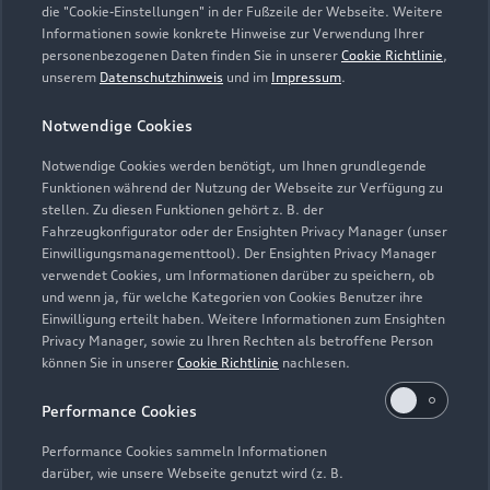
die "Cookie-Einstellungen" in der Fußzeile der Webseite. Weitere
Informationen sowie konkrete Hinweise zur Verwendung Ihrer
Teile- & Zubehörverkauf
personenbezogenen Daten finden Sie in unserer
Cookie Richtlinie
,
Schließt bald
12:00
unserem
Datenschutzhinweis
und im
Impressum
.
Notwendige Cookies
Schautag
Geöffnet bis
14:00
Notwendige Cookies werden benötigt, um Ihnen grundlegende
Funktionen während der Nutzung der Webseite zur Verfügung zu
stellen. Zu diesen Funktionen gehört z. B. der
Fahrzeugkonfigurator oder der Ensighten Privacy Manager (unser
Einwilligungsmanagementtool). Der Ensighten Privacy Manager
Zurück nach oben
verwendet Cookies, um Informationen darüber zu speichern, ob
und wenn ja, für welche Kategorien von Cookies Benutzer ihre
Einwilligung erteilt haben. Weitere Informationen zum Ensighten
Modelle
Privacy Manager, sowie zu Ihren Rechten als betroffene Person
können Sie in unserer
Cookie Richtlinie
nachlesen.
Kaufen & leasen
Alle Modelle
Performance Cookies
Modelle vergleichen
Service & Zubehör
Performance Cookies sammeln Informationen
Neuwagensuche
darüber, wie unsere Webseite genutzt wird (z. B.
Elektromodelle